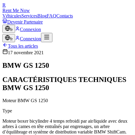
R
Rent Me Now
Véhicules
Services
Blog
FAQ
Contacts
Devenir Partenaire
Connexion
fr
Connexion
fr
Tous les articles
17 novembre 2021
BMW GS 1250
CARACTÉRISTIQUES TECHNIQUES
BMW GS 1250
Moteur BMW GS 1250
Type
Moteur boxer bicylindre 4 temps refroidi par air/liquide avec deux
arbres à cames en tête entraînés par engrenages, un arbre
d’équilibrage et système de distribution variable BMW ShiftCam.