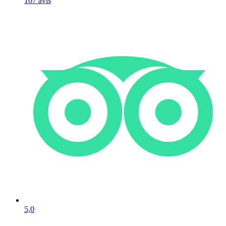
107
avis
5,0