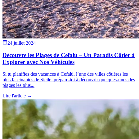
24 juillet 2024
Découvre les Plages de Cefalù – Un Paradis Côtier à
Explorer avec Nos Véhicules
Si tu planifies des vacances à Cefalù, l’une des villes côtières les
plus fascinantes de Sicile, prépare-toi à découvrir quelques-unes des
plages les plus...
Lire l'article →