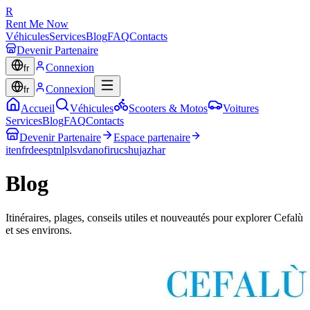
R
Rent Me Now
Véhicules
Services
Blog
FAQ
Contacts
Devenir Partenaire
Connexion
fr
Connexion
fr
Accueil
Véhicules
Scooters & Motos
Voitures
Services
Blog
FAQ
Contacts
Devenir Partenaire
Espace partenaire
it
en
fr
de
es
pt
nl
pl
sv
da
no
fi
ru
cs
hu
ja
zh
ar
Blog
Itinéraires, plages, conseils utiles et nouveautés pour explorer Cefalù
et ses environs.