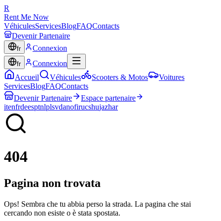
R
Rent Me Now
Véhicules
Services
Blog
FAQ
Contacts
Devenir Partenaire
Connexion
fr
Connexion
fr
Accueil
Véhicules
Scooters & Motos
Voitures
Services
Blog
FAQ
Contacts
Devenir Partenaire
Espace partenaire
it
en
fr
de
es
pt
nl
pl
sv
da
no
fi
ru
cs
hu
ja
zh
ar
404
Pagina non trovata
Ops! Sembra che tu abbia perso la strada. La pagina che stai
cercando non esiste o è stata spostata.