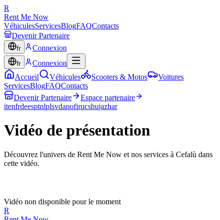
R
Rent Me Now
Véhicules
Services
Blog
FAQ
Contacts
Devenir Partenaire
Connexion
fr
Connexion
fr
Accueil
Véhicules
Scooters & Motos
Voitures
Services
Blog
FAQ
Contacts
Devenir Partenaire
Espace partenaire
it
en
fr
de
es
pt
nl
pl
sv
da
no
fi
ru
cs
hu
ja
zh
ar
Vidéo de présentation
Découvrez l'univers de Rent Me Now et nos services à Cefalù dans
cette vidéo.
Vidéo non disponible pour le moment
R
Rent Me Now