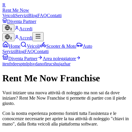
R
Rent Me Now
Veicoli
Servizi
Blog
FAQ
Contatti
Diventa Partner
Accedi
it
Accedi
it
Home
Veicoli
Scooter & Moto
Auto
Servizi
Blog
FAQ
Contatti
Diventa Partner
Area noleggiatore
it
en
fr
de
es
pt
nl
pl
sv
da
no
fi
ru
cs
hu
ja
zh
ar
Rent Me Now Franchise
Vuoi iniziare una nuova attività di noleggio ma non sai da dove
iniziare? Rent Me Now Franchise ti permette di partire con il piede
giusto.
Con la nostra esperienza potremo fornirti tutta l'assistenza e le
conoscenze necessarie per aprire la tua attività di noleggio "chiavi in
mano", dalla flotta veicoli alla piattaforma software.