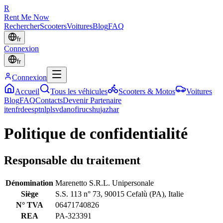
R
Rent Me Now
Rechercher
Scooters
Voitures
Blog
FAQ
fr
Connexion
fr
Connexion
Accueil
Tous les véhicules
Scooters & Motos
Voitures
Blog
FAQ
Contacts
Devenir Partenaire
it
en
fr
de
es
pt
nl
pl
sv
da
no
fi
ru
cs
hu
ja
zh
ar
Politique de confidentialité
Responsable du traitement
Dénomination
Marenetto S.R.L. Unipersonale
Siège
S.S. 113 n° 73, 90015 Cefalù (PA), Italie
N° TVA
06471740826
REA
PA-323391