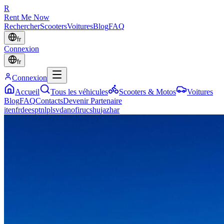
R
Rent Me Now
Rechercher
Scooters
Voitures
Blog
FAQ
fr
Connexion
fr
Connexion
Accueil
Tous les véhicules
Scooters & Motos
Voitures
Blog
FAQ
Contacts
Devenir Partenaire
it
en
fr
de
es
pt
nl
pl
sv
da
no
fi
ru
cs
hu
ja
zh
ar