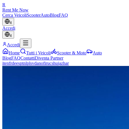
R
Rent Me Now
Cerca Veicoli
Scooter
Auto
Blog
FAQ
it
Accedi
it
Accedi
Home
Tutti i Veicoli
Scooter & Moto
Auto
Blog
FAQ
Contatti
Diventa Partner
it
en
fr
de
es
pt
nl
pl
sv
da
no
fi
ru
cs
hu
ja
zh
ar