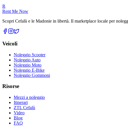
R
Rent Me Now
Scopri Cefalù e le Madonie in libertà. Il marketplace locale per noleggi
Veicoli
Noleggio Scooter
Noleggio Auto
Noleggio Moto
Noleggio E-Bike
Noleggio Gommoni
Risorse
Mezzi a noleggio
Itinerari
ZTL Cefalù
Video
Blog
FAQ